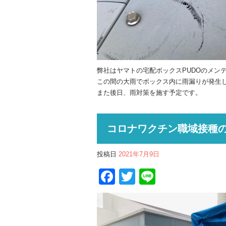
弊社はヤマトの宅配ボックスPUDOのメン
この間の大雨でボックス内に雨漏りが発生
また後日、雨対策を施す予定です。
コロナワクチン職域接種
投稿日
2021年7月9日
Facebook
Twitter
Line