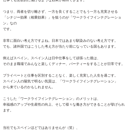
仕事でも意欲的に働けるような効果が期待できます。
つまり、両者を切り離さず、一方を良くすることでもう一方も充実させる
「シナジー効果（相乗効果）」を狙うのが「ワークライフインテグレーショ
ン」なの
です。
非常に面白い考え方ですよね。日本ではあまり馴染みのない考え方です。
でも、諸外国ではこうした考え方が当たり前になっている国もあります。
例えばスペイン。スペイン人は日中仕事をして頑張った後は、
そのまま職場でみんなと楽しくディナー、パーティーをすることが日常です。
プライベートと仕事を区別することなく、楽しく充実した人生を過ごす。
スペイン人の陽気で明るい気質は、「ワークライフインテグレーション」
から来ているのかもしれません。
こうした「ワークライフインテグレーション」のメリットは、
幸福感のアップや生産性の向上、そして様々な働き方ができることが挙げられ
ます。
当社でもスペインほどではありませんが（笑）、