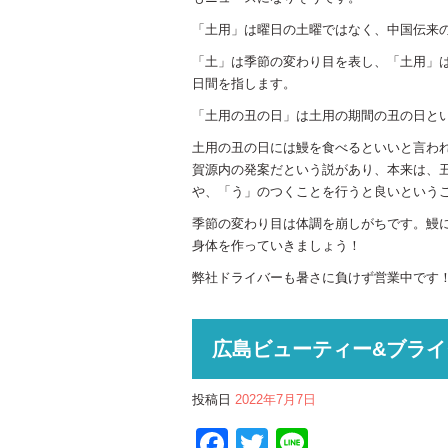
「土用」は曜日の土曜ではなく、中国伝来
「土」は季節の変わり目を表し、「土用」は
日間を指します。
「土用の丑の日」は土用の期間の丑の日と
土用の丑の日には鰻を食べるといいと言わ
賀源内の発案だという説があり、本来は、
や、「う」のつくことを行うと良いという
季節の変わり目は体調を崩しがちです。鰻
身体を作っていきましょう！
弊社ドライバーも暑さに負けず営業中です
広島ビューティー&ブラ
投稿日
2022年7月7日
Facebook
Twitter
Line