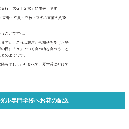
の五行「木火土金水」に由来します。
 立春・立夏・立秋・立冬の直前の約18
いうことですね。
れますが、これは鰻屋から相談を受けた平
丑の日に「う」のつく食べ物を食べること
ことのようです。
に限らずしっかり食べて、夏本番にむけて
！
イダル専門学校へお花の配送