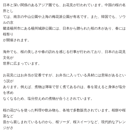
日本と深い関係のあるアジア圏でも、お花見が行われています。中国の桜の名
所とし
ては、南京の中山公園や上海の梅花派公園が有名です。また、韓国でも、ソウ
ルの京
畿道楊州市にある楊州城跡公園には、日本から贈られた桜の木があり、春には
桜祭り
が開催されます。
海外でも、桜の美しさや春の訪れを感じる行事が行われており、日本のお花見
文化が
世界に広まっています。
お花見にはお弁当が定番ですが、お弁当に入っている具材には意味があるとい
う説が
あります。例えば、煮物は薄味で甘く煮てあるのは、春を迎えると身体が塩分
を求め
なくなるため、塩分控えめの煮物が合うとされています。
桜の花びらを使った料理や飲み物も、各地で多数販売されています。桜餅や桜
茶など
昔から親しまれているものから、桜ソーダ、桜スイーツなど、現代的なアレン
ジがさ