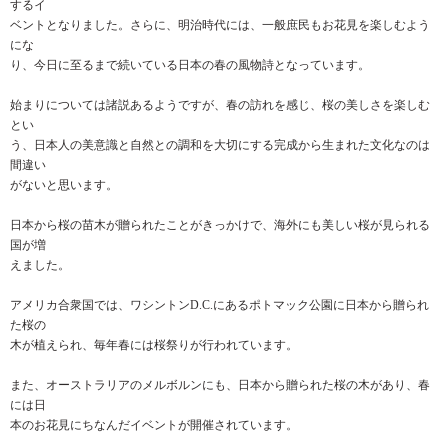
するイ
ベントとなりました。さらに、明治時代には、一般庶民もお花見を楽しむよう
にな
り、今日に至るまで続いている日本の春の風物詩となっています。
始まりについては諸説あるようですが、春の訪れを感じ、桜の美しさを楽しむ
とい
う、日本人の美意識と自然との調和を大切にする完成から生まれた文化なのは
間違い
がないと思います。
日本から桜の苗木が贈られたことがきっかけで、海外にも美しい桜が見られる
国が増
えました。
アメリカ合衆国では、ワシントンD.C.にあるポトマック公園に日本から贈られ
た桜の
木が植えられ、毎年春には桜祭りが行われています。
また、オーストラリアのメルボルンにも、日本から贈られた桜の木があり、春
には日
本のお花見にちなんだイベントが開催されています。