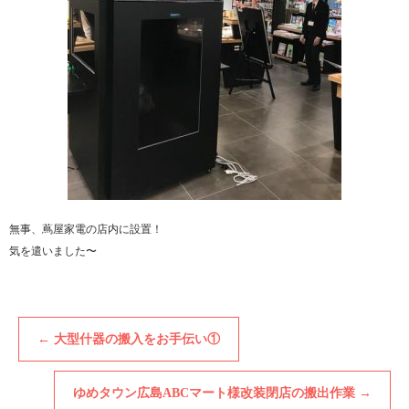
無事、蔦屋家電の店内に設置！
気を遣いました〜
←
大型什器の搬入をお手伝い①
ゆめタウン広島ABCマート様改装閉店の搬出作業
→