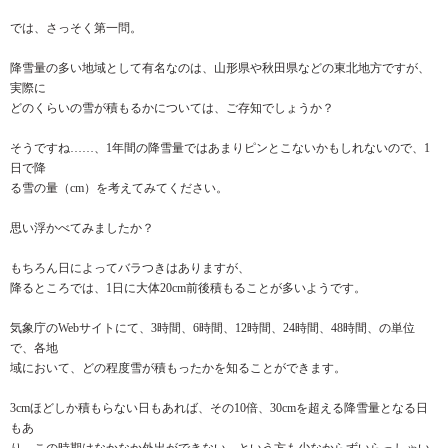
では、さっそく第一問。
降雪量の多い地域として有名なのは、山形県や秋田県などの東北地方ですが、
実際に
どのくらいの雪が積もるかについては、ご存知でしょうか？
そうですね……、1年間の降雪量ではあまりピンとこないかもしれないので、1
日で降
る雪の量（cm）を考えてみてください。
思い浮かべてみましたか？
もちろん日によってバラつきはありますが、
降るところでは、1日に大体20cm前後積もることが多いようです。
気象庁のWebサイトにて、3時間、6時間、12時間、24時間、48時間、の単位
で、各地
域において、どの程度雪が積もったかを知ることができます。
3cmほどしか積もらない日もあれば、その10倍、30cmを超える降雪量となる日
もあ