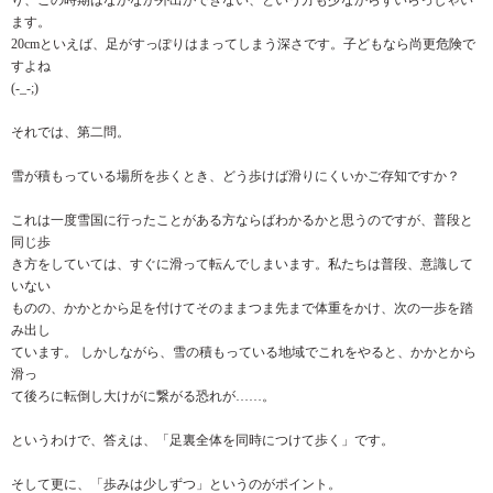
り、この時期はなかなか外出ができない、という方も少なからずいらっしゃい
ます。
20cmといえば、足がすっぽりはまってしまう深さです。子どもなら尚更危険で
すよね
(-_-;)
それでは、第二問。
雪が積もっている場所を歩くとき、どう歩けば滑りにくいかご存知ですか？
これは一度雪国に行ったことがある方ならばわかるかと思うのですが、普段と
同じ歩
き方をしていては、すぐに滑って転んでしまいます。私たちは普段、意識して
いない
ものの、かかとから足を付けてそのままつま先まで体重をかけ、次の一歩を踏
み出し
ています。 しかしながら、雪の積もっている地域でこれをやると、かかとから
滑っ
て後ろに転倒し大けがに繋がる恐れが……。
というわけで、答えは、「足裏全体を同時につけて歩く」です。
そして更に、「歩みは少しずつ」というのがポイント。