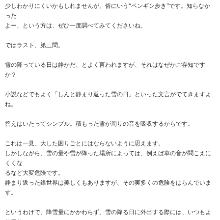
少しわかりにくいかもしれませんが、俗にいう“ペンギン歩き”です。知らなか
った
よー、という方は、ぜひ一度調べてみてくださいね。
ではラスト、第三問。
雪の降っている日は静かだ、とよく言われますが、それはなぜかご存知です
か？
小説などでもよく「しんと静まり返った雪の日」といった文言がでてきますよ
ね。
答えはいたってシンプル。積もった雪が周りの音を吸収するからです。
これは一見、大した困りごとにはならないように思えます。
しかしながら、雪の量や雪が降った場所によっては、例えば車の音が聞こえに
くくな
るなど大変危険です。
静まり返った銀世界は美しくもありますが、その実多くの危険をはらんでいま
す。
というわけで、降雪量にかかわらず、雪の降る日に外出する際には、いつもよ